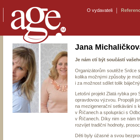
O vydavateli
Referen
Jana Michaličkov
Je nám ctí být součástí vašeh
Organizátorům soutěže Srdce s l
kolika možnými způsoby je možno
i za možnost sdílet tolik báječn
Letošní projekt Zlatá rybka pro
opravdovou výzvou. Propojili j
na mezigenerační setkávání s 
v Říčanech a spolupráci s Odbo
v Říčanech. Díky nim se nám trv
rozvíjet tradiční hodnoty, proso
Děti byly úžasné a svou bezpro