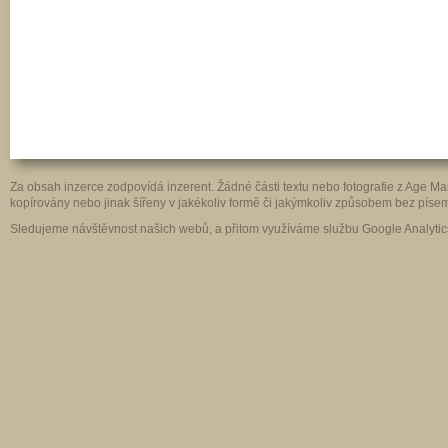
Za obsah inzerce zodpovídá inzerent. Žádné části textu nebo fotografie z Age 
kopírovány nebo jinak šířeny v jakékoliv formě či jakýmkoliv způsobem bez pís
Sledujeme návštěvnost našich webů, a přitom využíváme službu Google Analytics