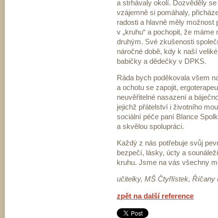
a strhávaly okolí. Dozvěděly se
vzájemně si pomáhaly, přicház
radosti a hlavně měly možnost 
v „kruhu“ a pochopit, že máme n
druhým. Své zkušenosti společn
náročné době, kdy k naší veliké
babičky a dědečky v DPKS.
Ráda bych poděkovala všem na
a ochotu se zapojit, ergoterap
neuvěřitelné nasazení a báječ
jejichž přátelství i životního m
sociální péče paní Blance Spolk
a skvělou spolupráci.
Každý z nás potřebuje svůj pevn
bezpečí, lásky, úcty a sounáleži
kruhu. Jsme na vás všechny m
učitelky, MŠ Čtyřlístek, Říčany
zpět na další reference