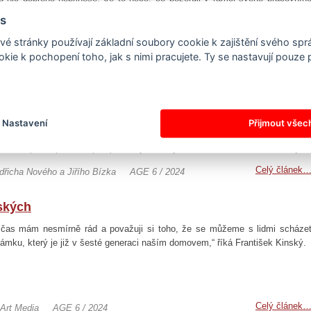
ž se ve snaze být efektivní zaměřím na chyby a nedokonalosti a zárove
s
o povedené a dobré, nezískám ochotu, ale spíš opatrnost, nejistotu a…
Celý článek
tock
AGE 6 / 2024
é stránky používají základní soubory cookie k zajištění svého sp
kie k pochopení toho, jak s nimi pracujete. Ty se nastavují pouze
kům vede za medem
m adventu je nejvyšší čas na přípravu vánočních perníčků. Ty krom
ho koření potřebují i med, nejlépe místní. Vydávám se tedy ke svému včelař
. Pro med i medové povídání. Z Okrouhlého Hradiště přes Konstantinov
Nastavení
Přijmout všec
ničkou, jež protíná malebnou krajinu s roztroušenými vískami a vypadá, ž
sována podle pravítka pro poutníky směřující k duchovnímu centru kraje 
Teplá – již v dávných časech. S inženýrem Jindřichem Novým se známe u
Celý článek
ndřicha Nového a Jiřího Bízka
AGE 6 / 2024
ylo…
ských
 čas mám nesmírně rád a považuji si toho, že se můžeme s lidmi scháze
ámku, který je již v šesté generaci naším domovem,“ říká František Kinský
Celý článek
 Art Media
AGE 6 / 2024