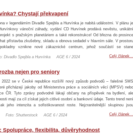
vínka? Chystají překvapení
a v legendárním Divadle Spejbla a Hurvínka je nabitá událostmi. V plánu j
Hurvínkovy vánoční záhady, vydání CD Hurvínek prodává nevěstu, unikátn
projekt s pražským planetáriem a také rekonstrukce! Od března do prosinc
hat přístavba zkušebny, skladu a obnova sedadel v hlavním sále. V prostor
í pokladny vznikne nové zákaznické centrum, jehož součástí se stan
ek s originálními dárkovými předměty. Výborná zpráva je, že po dob
Celý článek
o: Divadlo Spejbla a Hurvínka
AGE 6 / 2024
kce…
ozba nejen pro seniory
 2022 se v České republice rozšířil nový způsob podvodů – falešné SM
teré přicházejí jakoby od Ministerstva práce a sociálních věcí (MPSV) neb
ce ČR. Tyto zprávy podvodně lákají občany na příspěvek na bydlení, al
osti mají za cíl získat jejich citlivé osobní a bankovní údaje. Tento trend nen
ak jeho intenzita a sofistikovanost roste. Nejzranitelnější skupinou jso
 senioři, kteří často nejsou dostatečně obeznámeni s technologickými a…
Celý článek
Foto: Shutterstock
AGE 6 / 2024
Spolupráce, flexibilita, důvěryhodnost