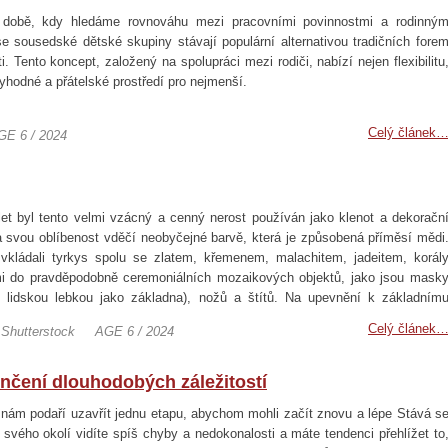
 době, kdy hledáme rovnováhu mezi pracovními povinnostmi a rodinný
e sousedské dětské skupiny stávají populární alternativou tradičních fore
i. Tento koncept, založený na spolupráci mezi rodiči, nabízí nejen flexibilitu
ryhodné a přátelské prostředí pro nejmenší.
Celý článek
GE 6 / 2024
let byl tento velmi vzácný a cenný nerost používán jako klenot a dekoračn
 svou oblíbenost vděčí neobyčejné barvě, která je způsobená příměsí mědi
vkládali tyrkys spolu se zlatem, křemenem, malachitem, jadeitem, korál
mi do pravděpodobně ceremoniálních mozaikových objektů, jako jsou mask
s lidskou lebkou jako základna), nožů a štítů. Na upevnění k základním
 což bylo obvykle dřevo nebo kosti a mušle, se používala přírodní pryskyřice
Celý článek
 Shutterstock
AGE 6 / 2024
nčení dlouhodobých záležitostí
nám podaří uzavřít jednu etapu, abychom mohli začít znovu a lépe Stává s
svého okolí vidíte spíš chyby a nedokonalosti a máte tendenci přehlížet to