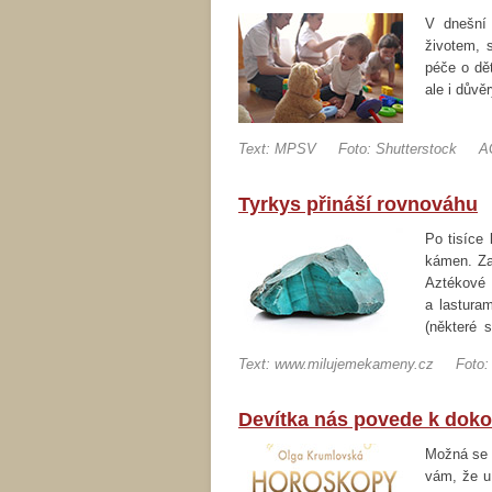
V dnešní
životem, s
péče o dět
ale i důvě
Text: MPSV
Foto: Shutterstock
A
Tyrkys přináší rovnováhu
Po tisíce 
kámen. Za
Aztékové 
a lastura
(některé 
materiálu,
Text: www.milujemekameny.cz
Foto:
…
Devítka nás povede k doko
Možná se 
vám, že u 