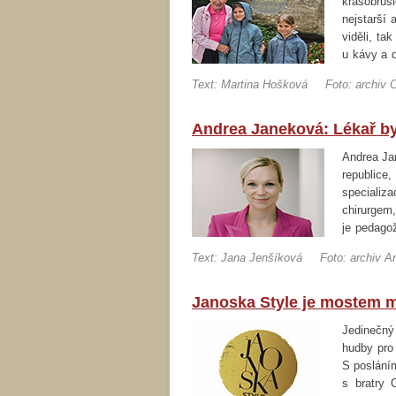
krasobrus
nejstarší 
viděli, ta
u kávy a 
o pozitivn
Text: Martina Hošková
Foto: archiv 
Andrea Janeková: Lékař by
Andrea Ja
republice
specializ
chirurgem,
je pedago
také velko
Text: Jana Jenšíková
Foto: archiv 
Janoska Style je mostem m
Jedinečný 
hudby pro 
S posláním
s bratry