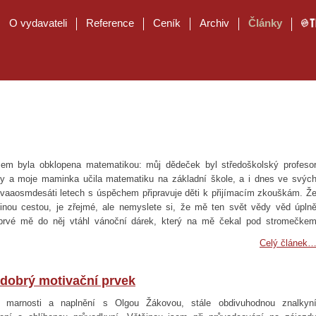
O vydavateli
Reference
Ceník
Archiv
Články
em byla obklopena matematikou: můj dědeček byl středoškolský profeso
y a moje maminka učila matematiku na základní škole, a i dnes ve svýc
vaaosmdesáti letech s úspěchem připravuje děti k přijímacím zkouškám. Ž
jinou cestou, je zřejmé, ale nemyslete si, že mě ten svět vědy věd úpln
prvé mě do něj vtáhl vánoční dárek, který na mě čekal pod stromečke
řetí čtvrté třídě: knížka Irvinga Adlera Čísel hra kouzelná. I když jsem tehd
Celý článek
dobrý motivační prvek
 marnosti a naplnění s Olgou Žákovou, stále obdivuhodnou znalkyn