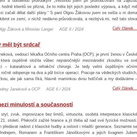
lení a oblíbenou průvodkyní „Většinou jsem při průvodcování na zájezd
a hodně klientů se přizná, že to měla být jejich poslední výprava, a když m
k si začali dělat další plány.“ S paní Olgou Žákovou jsem se sešla u ní dom
dobrot ze zemí, v nichž nedávno průvodcovala, a nezbývá mi, než tato slov
í motivaci naprosto potvrdit. Povídaly jsme si o průvodcování a…
Celý článek
Olgy Žákové a Miroslav Langer
AGE 6 / 2024
 měl být srdcař
neková, vedoucí lékařka Očního centra Praha (OCP), je první ženou v Česk
, která úspěšně složila vůbec nejnáročnější mezinárodní zkoušku ve sv
aci – kataraktové a refrakční chirurgii. Je tedy velmi úspěšným oční
 ročně odoperuje na dva a půl tisíce operací. Pracuje na vědeckých studiích
žkou, ale jak sama říká, hlavně maminkou dvou holčiček a my dodáváme 
u srdcařkou.
Celý článek
Andrey Janekové a OCP
AGE 6 / 2024
ezi minulostí a současností
styl, zvuk, improvizace bez limitů, virtuozita, osobitá interpretace klasick
21. století. Překročit zažité hranice a jít třeba až nad své fyzické možnosti
 předávat radost z klasické hudby a oslovit i mladší generace. Seznamte s
 Ondrejem, Romanem a Františkem Jánoškovými a jejich švagrem Julie