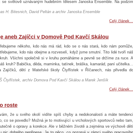
: se světově uznávaným hudebním tělesem Janoska Ensemble. Na podzi
davatelství Deutsche Grammophon vydali své čtvrté album Vivaldi: The Four
eas H. Bitesnich, David Peltán a archiv Janoska Ensemble
Celý článek
uje aneb Zajíčci v Domově Pod Kavčí Skálou
řebujeme někoho, kdo nás má rád, kdo se o nás stará, kdo nám pomůže
třebujeme, kdo nás obejme a rozveselí, když jsme smutní. Tito lidé tvoří ná
kruh. Všichni společně si v kruhu pomáháme a pevně se držíme za ruce. 
náš kruh? Babička, děda, maminka, tatínek, bráška, kamarád, paní učitelka
a Zajíčků, dětí z Mateřské školy Čtyřlístek v Říčanech, nás přivedla d
d Kavčí Skálou, který je od školky jen kousek z kopce. Protože do jejic
MŠ Čtyřlístek, archiv Domova Pod Kavčí Skálou a Marek Jenšík
Celý článek
o roste
vám, že u svého okolí vidíte spíš chyby a nedokonalosti a máte tendenc
to, co se povedlo? Možná je to motivující u vrcholových sportovců nebo tam
kutečně o opravy a korekce. Ale v běžném životě a zejména ve výchově dět
ou nic dobrého nepřinese. Je to něco, co pozoruji v rámci svého pracovníh