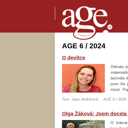
AGE 6 / 2024
O devítce
Odmala js
matematik
bezmála d
jsem šla 
minul. Po
někdy ve t
Text: Jana Jenšíková
AGE 6 / 2024
všemu…
Olga Žáková: Jsem docela 
O krásné