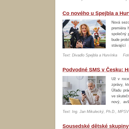
Co nového u Spejbla a Hur
Nová sezon
premiéra 
společný 
bude probí
stávajíc
i obchůd
Text: Divadlo Spejbla a Hurvínka
Fot
rekonstru
Podvodné SMS v Česku: Hr
Už v roce
zprávy, k
Úřadu prá
ve skutečn
nový, avš
především
Text: Ing. Jan Mikulecký, Ph.D., MPSV
Sousedské dětské skupiny: 