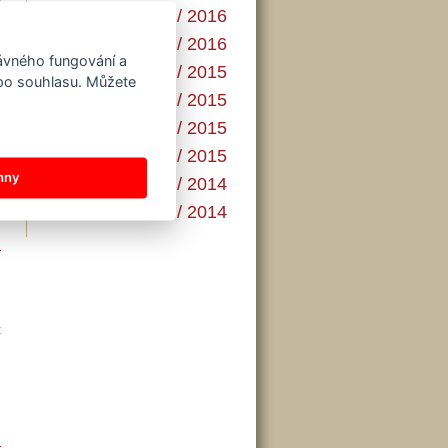
AGE 2 - 3 / 2016
ň
AGE 1 / 2016
…
rávného fungování a
AGE 5 - 6 / 2015
 po souhlasu. Můžete
AGE 4 / 2015
AGE 3 / 2015
ě
i
AGE 1 - 2 / 2015
y
hny
AGE 5 - 6 / 2014
e
AGE 3 - 4 / 2014
–
ž
…
t
.
…