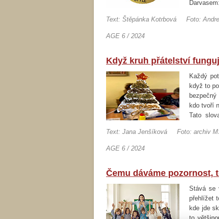
Darvasem
jste u vy
Text: Štěpánka Kotrbová
Foto: Andr
AGE 6 / 2024
Když kruh přátelství fung
Každý pot
když to po
bezpečný 
kdo tvoří 
Tato slov
Domova Po
Text: Jana Jenšíková
Foto: archiv 
kruhu…
AGE 6 / 2024
Čemu dáváme pozornost, t
Stává se 
přehlížet 
kde jde s
to většin