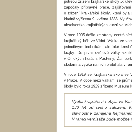
potřebu zřízení krajkářské školy „k ul
započaly přípravné práce, zajišťován
o zřízení krajkářské školy, která byla
kladně vyřízena 9. května 1888. Vyučov
absolventka krajkářských kurzů ve Vídn
V roce 1905 došlo ze strany centrálníc
krajkářský běh ve Vídni. Výuka ve vam
jednotlivým technikám, ale také kresb
krajky. Do první světové války vznikl
v Orlických horách, Pastviny, Žamberk
školami a výuka na nich probíhala v rá
V roce 1919 se Krajkářská škola ve 
v Praze. V době mezi válkami se průměrn
školy bylo roku 1929 zřízeno Muzeum k
Výuka krajkářství nebyla ve Va
130 let od svého založení. K
slavnostně zahájena hejtmanem
V rámci vernisáže bude možné 