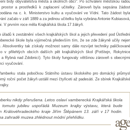
evení bídy obyvatelstva města a okolních obcí“. Po schválení městskou rado
í prostor a prostředků k zaplacení učitelky. Zároveň byla sepsána žádos
 podána na c. k. Ministerstvo kultu a vyučování ve Vídni. Tato žádost byl
ání začalo v září 1889 a za jedinou učitelku byla vybrána Antonie Kubiasová
i. V prvním roce měla Krajkářská škola 17 žákyň.
h úřadů k zestátnění všech krajkářských škol a jejich převedení pod Ústředn
berecké škole byla výjimečná především tím, že se zde žákyně učily neje
ě. Absolventky tak získaly možnost samy dále rozvíjet techniky paličkovan
o v přilehlých obcích dalších pět krajkářských škol (Potštejn, Rokytnic
 a Rybná nad Zdobnicí). Tyto školy fungovaly většinou zároveň s obecným
mci vyučování.
Vamberku stala pobočkou Státního ústavu školského pro domácký průmys
ý roční počet žákyň ustálil mezi čtyřiceti až padesáti. Ze sbírek Krajkářsk
rajky.
mberku nikdy přerušena. Letos oslaví vamberecká Krajkářská škola
 tomuto jubileu uspořádá Muzeum krajky výstavu, která bude
 Královéhradeckého kraje Jiřím Štěpánem 13. září v 17 hodin.
na zahradě muzea zhlédnout módní přehlídku.