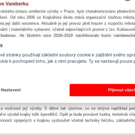
 ve Vamberku
kolského ústavu umělecké výroby v Praze, bylo charakterizováno předevší
ešení. Od roku 2006 se Krajkářská škola stává organizační složkou města
ota její další existence. Aktuálně je její provoz plně hrazen z rozpočtu měst
ální i materiálního vybavení, včetně odpovídajících prostor v tzv. Kubiasov
u budovou. Ve školním roce 2018–2019 navštěvovalo kurzy vambereck
, letního kurzu se zúčastnilo 30 žákyň.
s
é stránky používají základní soubory cookie k zajištění svého sp
kie k pochopení toho, jak s nimi pracujete. Ty se nastavují pouze
bilea Krajkářské školy plánuje Muzeum krajky Vamberk zcela nový edukačn
d lnu k nitce, od nitky ke krajce“. A na co se mohou děti těšit? První lekc
í způsob zpracovávání obou materiálů. Průvodci mladších žáků se stanou dv
zkouší lámání lnu na trdlici, česání vlny na kramplích či tkaní na malé
ovnat rychlost spřádání pomocí vřetena, které je známo již od pravěku
Nastavení
Přijmout všec
 zrychlil. Kromě toho je čekají hry, pracovní listy a ukázka krajek ze sbíre
y a možnosti její výroby. S dětmi tak zjistíme, co se skrývá například po
uční výrobě krajky tolik špendlíků. Opět je bude provázet loutka, tentokrát víl
inností spojených s krajkou vyzkoušet včetně techniky řetízku, základníh