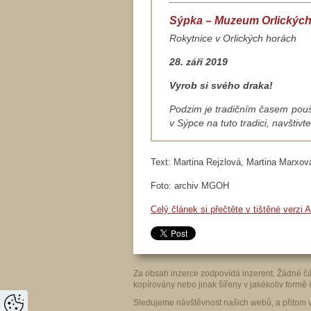
Sýpka – Muzeum Orlických
Rokytnice v Orlických horách
28. září 2019
Vyrob si svého draka!
Podzim je tradičním časem poušt
v Sýpce na tuto tradici, navštivt
Text: Martina Rejzlová, Martina Marxov
Foto: archiv MGOH
Celý článek si přečtěte v tištěné verzi 
Za obsah inzerce zodpovídá inzerent. Žádné čá
kopírovány nebo jinak šířeny v jakékoliv form
Sledujeme návštěvnost našich webů, a přitom v