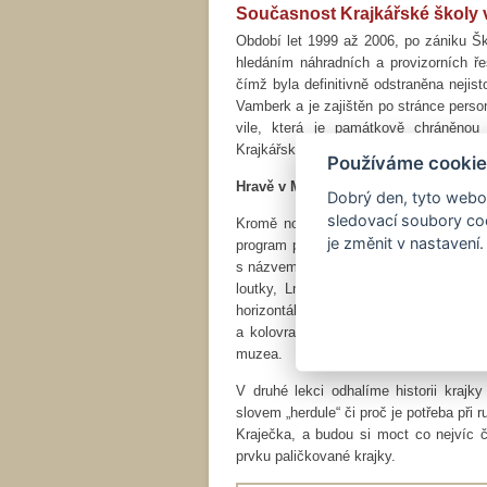
Současnost Krajkářské školy
Období let 1999 až 2006, po zániku Š
hledáním náhradních a provizorních ř
čímž byla definitivně odstraněna nejist
Vamberk a je zajištěn po stránce person
vile, která je památkově chráněno
Krajkářské školy 49 dětí a 93 dospělých
Používáme cookie
Hravě v Muzeu krajky
Dobrý den, tyto webov
sledovací soubory coo
Kromě nové výstavy u příležitosti ju
je změnit v nastavení.
program pro stálou expozici s názvem „O
s názvem „Od lnu k nitce“ jim představ
loutky, Lníček a Vlníček. Děti si vy
horizontálním stavu. Budou moci por
a kolovratu, který práci přadlen velice
muzea.
V druhé lekci odhalíme historii krajk
slovem „herdule“ či proč je potřeba při r
Kraječka, a budou si moct co nejvíc č
prvku paličkované krajky.