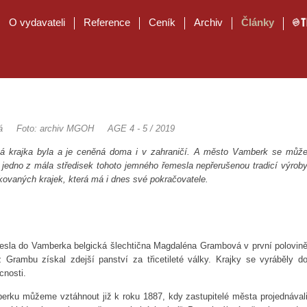
O vydavateli
Reference
Ceník
Archiv
Články
á
Foto: archiv MGOH
AGE 4 - 5 / 2019
á krajka byla a je ceněná doma i v zahraničí. A město Vamberk se můž
o jedno z mála středisek tohoto jemného řemesla nepřerušenou tradicí výrob
kovaných krajek, která má i dnes své pokračovatele.
inesla do Vamberka belgická šlechtična Magdaléna Grambová v první polovin
z Grambu získal zdejší panství za třicetileté války. Krajky se vyráběly d
cnosti.
erku můžeme vztáhnout již k roku 1887, kdy zastupitelé města projednával