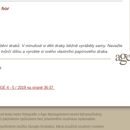
 hor
ění draků. V minulosti si děti draky běžně vyráběly samy. Navažte
e tvůrčí dílnu a vyrobte si svého vlastního papírového draka.
á
AGE 4 - 5 / 2019 na straně 36-37.
sti textu nebo fotografie z Age Management nesmí být používány,
ě či jakýmkoliv způsobem bez písemného souhlasu vydavatele.
yužíváme službu Google Analytics, která používá soubory cookies.