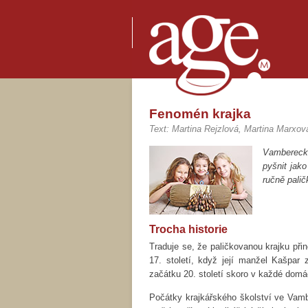
Fenomén krajka
Text: Martina Rejzlová, Martina Marxov
Vambereck
pyšnit jak
ručně palič
Trocha historie
Traduje se, že paličkovanou krajku př
17. století, když její manžel Kašpar 
začátku 20. století skoro v každé domá
Počátky krajkářského školství ve Vamb