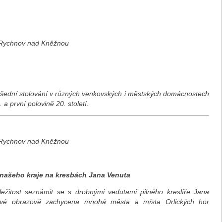
, Rychnov nad Kněžnou
 všední stolování v různých venkovských i městských domácnostech
a první polovině 20. století.
, Rychnov nad Kněžnou
 našeho kraje na kresbách Jana Venuta
íležitost seznámit se s drobnými vedutami pilného kreslíře Jana
rvé obrazově zachycena mnohá města a místa Orlických hor